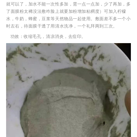
就可以了，加水不能一次性多加，需一点一点加，少了再加，多
了面膜粉太稀没法敷咋脸上就要加粉增加粘稠度）可加入柠檬
水，牛奶，蜂蜜，豆浆等天然物品一起使用。敷面差不多一个小
时左右，待面膜干透了用清水洗净，一个礼拜两到三次。
功效：收缩毛孔，清凉消炎，去痘印。