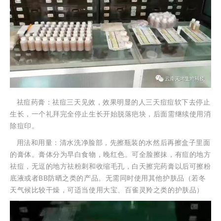
祛痘药膏：祛痘三天见效，效果明显的人三天痘痘软下去停止
生长，一个礼拜完全停止生长开始脱落疤块，后面需继续使用消
除痘印。
用法和用量：清水洗净脸部，先擦瓶装的水然后再擦盒子里面
的膏体。膏体分为早白食物，晚红色。可全脸擦抹，有痘的地方
祛痘，无逗的地方祛粉刺和收缩毛孔，白天擦完药膏以后可擦粉
底液或者BB防晒之类的产品。
无需同时使用其他护肤品
（若冬
天气候比较干燥，可适当使用大宝、百雀灵羚之类的护肤品）