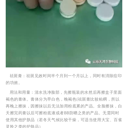
祛斑膏：祛斑见效时间半个月到一个月以上，同时有消除痘印
的功效。
用法和用量：清水洗净脸部，先擦瓶装的水然后再擦盒子里面
褐色的膏体。膏体分为早白色，晚褐色(祛斑膏比较粘稠，所以
再晚上擦抹，因擦抹以后无法加用粉底累的产品。全脸擦抹，白
天擦完药膏以后可擦粉底液或者BB防晒之类的产品。
无需同时
使用其他护肤品
（若冬天气候比较干燥，可适当使用大宝、百雀
灵羚之类的护肤品）