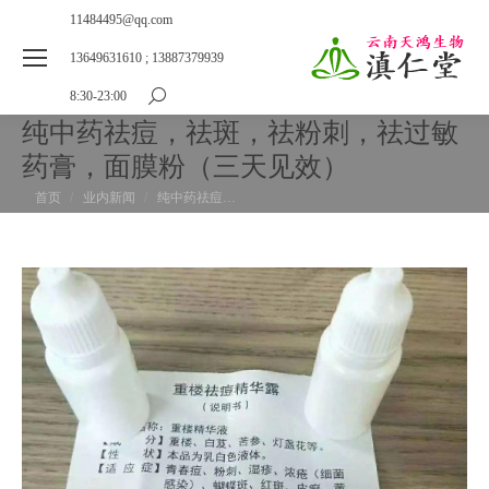
11484495@qq.com
13649631610 ; 13887379939
8:30-23:00
搜
索：
纯中药祛痘，祛斑，祛粉刺，祛过敏
药膏，面膜粉（三天见效）
您在这里：
首页
业内新闻
纯中药祛痘…