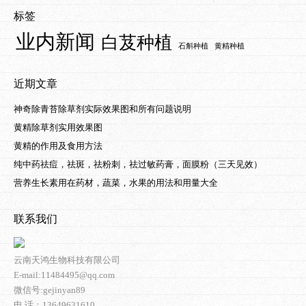
标签
业内新闻
白芨种植
石斛种植
黄精种植
近期文章
神奇除青苔除草剂实际效果图和所有问题说明
黄精除草剂实用效果图
黄精的作用及食用方法
纯中药祛痘，祛斑，祛粉刺，祛过敏药膏，面膜粉（三天见效）
营养生长素用在药材，蔬菜，水果的用法和用量大全
联系我们
云南天鸿生物科技有限公司
E-mail:11484495@qq.com
微信号:gejinyan89
电 话：13649631610