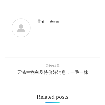
作者：
steven
文
历史的文章
章
天鸿生物白及特价好消息，一毛一株
历
史
导
的
文
航
章：
Related posts