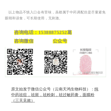
以上物品不慎入口会有苦味，虽都属于中药调配但是尽量避免
眼睛和误食，可长期使用，无刺激。
咨询电话
：
15388875252
葛
咨询微信
公众号
原文始发于微信公众号（云南天鸿生物科技）：
纯
中药祛痘，祛斑，祛粉刺，祛过敏药膏，面膜粉
（三天见效）