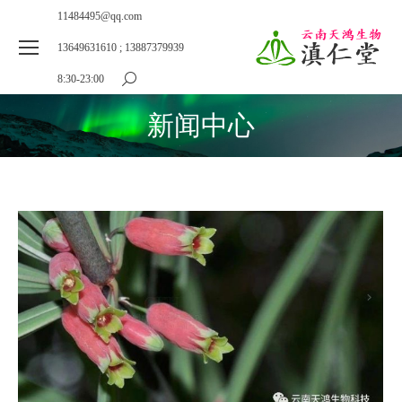
11484495@qq.com
13649631610 ; 13887379939
8:30-23:00
搜
索：
新闻中心
您在这里：