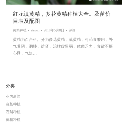
红花滇黄精，多花黄精种植大全。及苗价
目表及配图
黄精种植
steven
2018年5月8日
评论
黄精为百合科。分为多花黄精，滇黄精，可药食兼用，补
气养阴，润肺，益肾，治脾虚胃弱，体倦乏力，食欲不振
心悸，气短…
分类
业内新闻
白芨种植
石斛种植
黄精种植