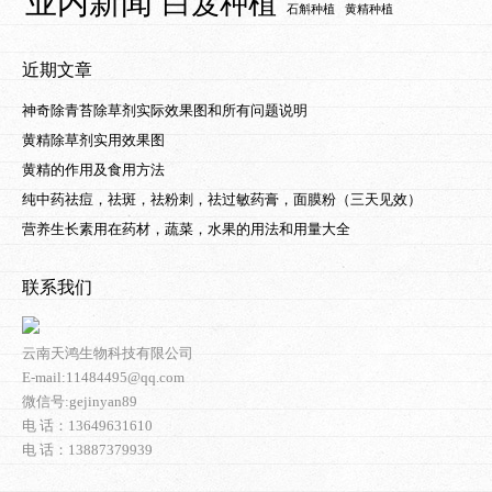
业内新闻
白芨种植
石斛种植
黄精种植
近期文章
神奇除青苔除草剂实际效果图和所有问题说明
黄精除草剂实用效果图
黄精的作用及食用方法
纯中药祛痘，祛斑，祛粉刺，祛过敏药膏，面膜粉（三天见效）
营养生长素用在药材，蔬菜，水果的用法和用量大全
联系我们
云南天鸿生物科技有限公司
E-mail:11484495@qq.com
微信号:gejinyan89
电 话：13649631610
电 话：13887379939