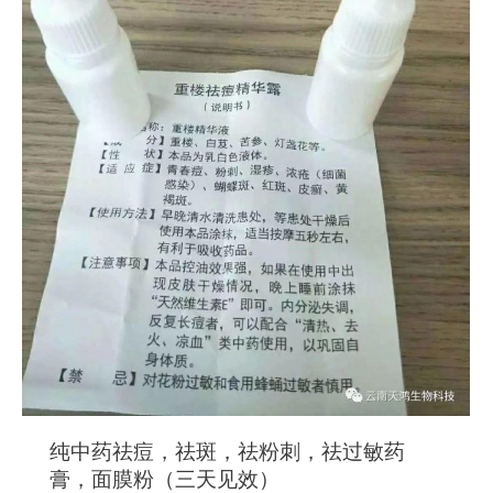
纯中药祛痘，祛斑，祛粉刺，祛过敏药
膏，面膜粉（三天见效）