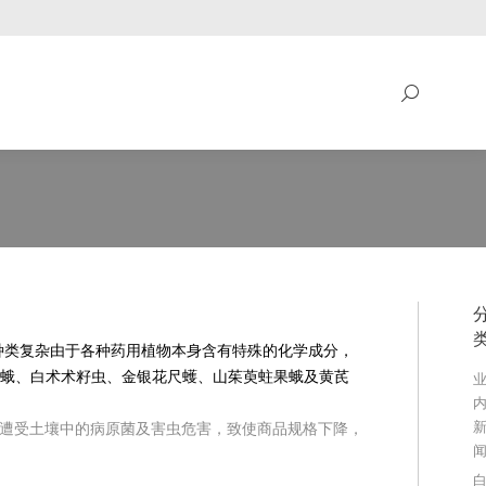
搜
索：
搜
索：
种类复杂由于各种药用植物本身含有特殊的化学成分，
翅蛾、白术术籽虫、金银花尺蠖、山茱萸蛀果蛾及黄芪
易遭受土壤中的病原菌及害虫危害，致使商品规格下降，