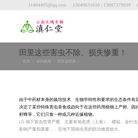
11484495@qq.com
13649631610 ; 13887379939
田里这些害虫不除、损失惨重！
您在这里：
首页
业内新闻
田里这些害…
由于中药材本身的栽培技术、生物学特性和要求的生态条件有其
决定了某些特殊害虫喜食或趋向于在这些药用植物上产卵。因
籽蜂等，它们只食一种或几种近缘植物。
(2) 地下害虫危害严重、主要有地老虎（土蚕）、嵝姑、金
影响产量和质量，，且地下部病虫害的防治难度较大。