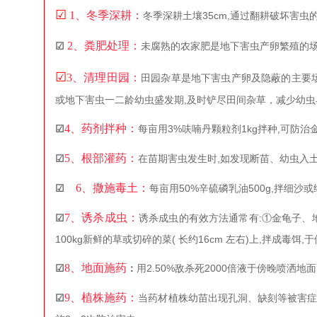
☑
1、冬季深耕：
冬季深耕土壤35cm,通过翻耕破坏害
2、粪肥处理：
☑
未腐熟的农家肥是地下害虫产卵繁殖的场
☑
3、清理田园：
田园杂草是地下害虫产卵及隐蔽的主要场
或地下害虫一二龄幼虫盛发期,及时铲尽田间杂草，减少幼
4、药剂拌种：
☑
每亩用3%呋喃丹颗粒剂1kg拌种,可防
5、根部灌药：
☑
在苗期害虫发生时,如发现断苗、幼虫入土,
6、撒施毒土：
☑
每亩用50%辛硫磷乳油500g,拌细沙
7、诱杀成虫：
☑
诱杀成虫的有效方法通常有:①金龟子、地
100kg新鲜的草或切碎的菜( 长约16cm 左右)上,拌成毒
8、地面施药
☑
：
用2.50%敌杀死2000倍液于傍晚喷洒
9、植株施药：
☑
当药材植株幼苗出现孔洞、缺刻等被害症状时,