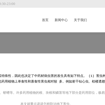
8:30-23:00
首页
新闻中心
关于我们
首页
新闻中心
关于我们
特殊性，因此也决定了中药材病虫害的发生具有如下特点。 (1) 害虫
此药用植物上单食性和寡食性害虫相对较 多。例如射干钻心虫、栝楼透
针虫、蛴螬等。许多药用植物的根、块根和鱗茎等地下部分是药用部位，极
本文就重点讲讲怎样防治地下害虫。