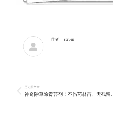
作者：
steven
文
历史的文章
章
历
神奇除草除青苔剂！不伤药材苗、无残留
史
导
的
文