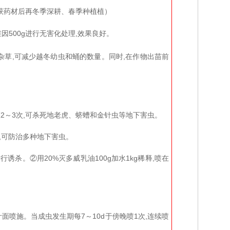
收获药材后再冬季深耕、春季种植植）
500g进行无害化处理,效果良好。
杂草,可减少越冬幼虫和蛹的数量。同时,在作物出苗前
,连灌2～3次,可杀死地老虎、蛴螬和金针虫等地下害虫。
入,可防治多种地下害虫。
杀。②用20%灭多威乳油100g加水1kg稀释,喷在
。
液叶面喷施。当成虫发生期每7～10d于傍晚喷1次,连续喷