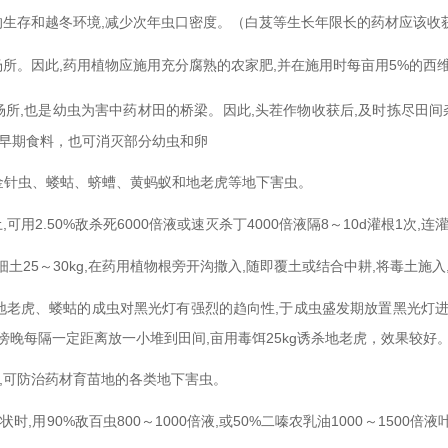
虫的生存和越冬环境,减少次年虫口密度。（白芨等生长年限长的药材应该
所。因此,药用植物应施用充分腐熟的农家肥,并在施用时每亩用5%的西维因
所,也是幼虫为害中药材田的桥梁。因此,头茬作物收获后,及时拣尽田间
虫早期食料，也可消灭部分幼虫和卵
治金针虫、蝼蛄、蛴螬、黄蚂蚁和地老虎等地下害虫。
可用2.50%敌杀死6000倍液或速灭杀丁4000倍液隔8～10d灌根1次
或细土25～30kg,在药用植物根旁开沟撒入,随即覆土或结合中耕,将毒土施
老虎、蝼蛄的成虫对黑光灯有强烈的趋向性,于成虫盛发期放置黑光灯进行诱
饵,于傍晚每隔一定距离放一小堆到田间,亩用毒饵25kg诱杀地老虎，效果较好
地面,可防治药材育苗地的各类地下害虫。
用90%敌百虫800～1000倍液,或50%二嗪农乳油1000～1500倍